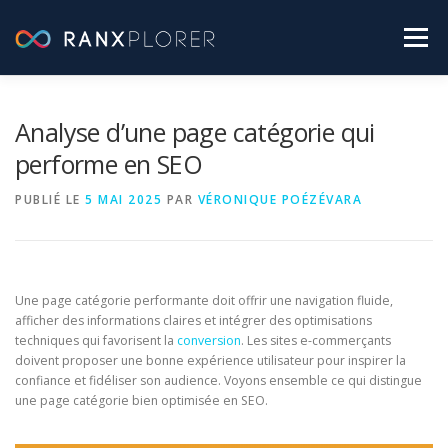
Aller
au
Menu
contenu
SEO PRATIQUE
LABO RANXPLORER
Analyse d’une page catégorie qui
performe en SEO
ACTUALITÉS SEO
PUBLIÉ LE
5 MAI 2025
PAR
VÉRONIQUE POÉZÉVARA
[ TESTEZ GRATUITEMENT RANXPLORER ]
Une page catégorie performante doit offrir une navigation fluide,
afficher des informations claires et intégrer des optimisations
techniques qui favorisent la
conversion
. Les sites e-commerçants
doivent proposer une bonne expérience utilisateur pour inspirer la
confiance et fidéliser son audience. Voyons ensemble ce qui distingue
une page catégorie bien optimisée en SEO.