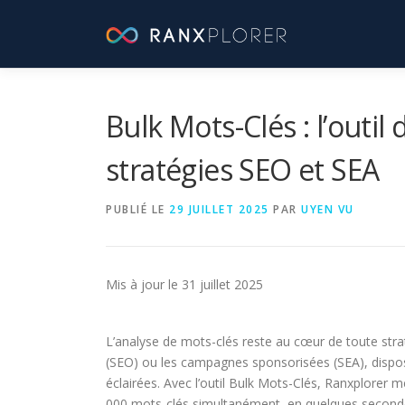
Aller
au
contenu
Bulk Mots-Clés : l’outil
stratégies SEO et SEA
PUBLIÉ LE
29 JUILLET 2025
PAR
UYEN VU
Mis à jour le 31 juillet 2025
L’analyse de mots-clés reste au cœur de toute strat
(SEO) ou les campagnes sponsorisées (SEA), dispos
éclairées. Avec l’outil Bulk Mots-Clés, Ranxplorer m
000 mots-clés simultanément, en quelques second