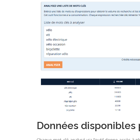
Données disponibles 
Chaque mot-clé analysé via l’outil donne accès à plu