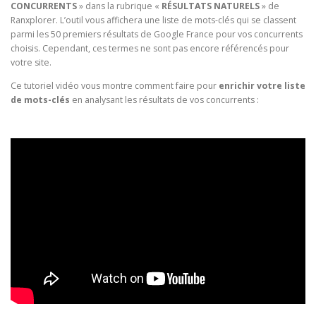
CONCURRENTS
» dans la rubrique «
RÉSULTATS NATURELS
» de
Ranxplorer. L’outil vous affichera une liste de mots-clés qui se classent
parmi les 50 premiers résultats de Google France pour vos concurrents
choisis. Cependant, ces termes ne sont pas encore référencés pour
votre site.
Ce tutoriel vidéo vous montre comment faire pour
enrichir votre liste
de mots-clés
en analysant les résultats de vos concurrents :