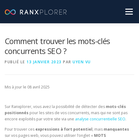
Aller
au
Menu
contenu
SEO PRATIQUE
LABO RANXPLORER
Comment trouver les mots-clés
concurrents SEO ?
ACTUALITÉS SEO
PUBLIÉ LE
13 JANVIER 2023
PAR
UYEN VU
[ TESTEZ GRATUITEMENT RANXPLORER ]
Mis à jour le 08 avril 2025
Sur Ranxplorer, vous avez la possibilité de détecter des
mots-clés
positionnés
pour les sites de vos concurrents, mais qui ne sont pas
encore exploités par votre site via une
analyse concurrentielle SEO
.
Pour trouver ces
expressions à fort potentiel
, mais
manquantes
sur vos pages web, vous pouvez utiliser l’onglet «
MOTS