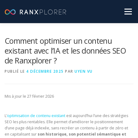
Aller
au
Menu
contenu
SEO PRATIQUE
LABO RANXPLORER
Comment optimiser un contenu
existant avec l’IA et les données SEO
de Ranxplorer ?
ACTUALITÉS SEO
PUBLIÉ LE
4 DÉCEMBRE 2025
PAR
UYEN VU
[ TESTEZ GRATUITEMENT RANXPLORER ]
Mis à jour le 27 février 2026
L’
optimisation de contenu existant
est aujourd’hui l’une des stratégies
SEO les plus rentables. Elle permet d’améliorer le positionnement
d’une page déjà indexée, sans recréer un contenu à partir de zéro et
en capitalisant sur
son historique, son potentiel sémantique et