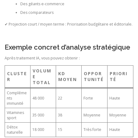
Des géants e-commerce
Des comparateurs
✔ Projection court / moyen terme : Priorisation budgétaire et éditoriale.
Exemple concret d’analyse stratégique
Après traitement IA, vous pouvez obtenir :
VOLUM
CLUSTE
KD
OPPOR
PRIORI
E
R
MOYEN
TUNITÉ
TÉ
TOTAL
Compléme
nts
48 000
22
Forte
Haute
immunité
Vitamines
35 000
38
Moyenne
Moyenne
sport
Détox
18 000
15
Très forte
Haute
naturelle