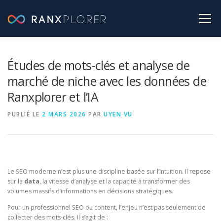
Aller
au
Menu
contenu
SEO PRATIQUE
LABO RANXPLORER
Études de mots-clés et analyse de
marché de niche avec les données de
Ranxplorer et l’IA
ACTUALITÉS SEO
PUBLIÉ LE
2 MARS 2026
PAR
UYEN VU
[ TESTEZ GRATUITEMENT RANXPLORER ]
Le SEO moderne n’est plus une discipline basée sur l’intuition. Il repose
sur la
data
, la vitesse d’analyse et la capacité à transformer des
volumes massifs d’informations en décisions stratégiques.
Pour un professionnel SEO ou content, l’enjeu n’est pas seulement de
collecter des mots-clés. Il s’agit de :