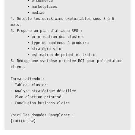
        • e-commerce
        • marketplaces
        • médias
4. Détecte les quick wins exploitables sous 3 à 6 
mois.
5. Propose un plan d’attaque SEO :
        • priorisation des clusters
        • type de contenus à produire
        • stratégie silo
        • estimation de potentiel trafic.
6. Rédige une synthèse orientée ROI pour présentation 
client.
Format attendu :
- Tableau clusters
- Analyse stratégique détaillée
- Plan d’action priorisé
- Conclusion business claire
Voici les données Ranxplorer :
[COLLER CSV]