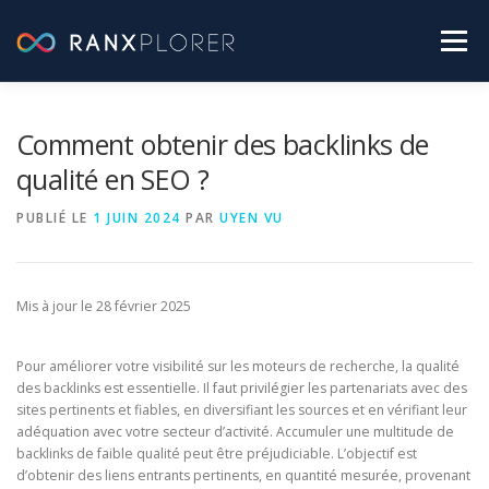
Aller
au
Menu
contenu
SEO PRATIQUE
LABO RANXPLORER
Comment obtenir des backlinks de
qualité en SEO ?
ACTUALITÉS SEO
PUBLIÉ LE
1 JUIN 2024
PAR
UYEN VU
[ TESTEZ GRATUITEMENT RANXPLORER ]
Mis à jour le 28 février 2025
Pour améliorer votre visibilité sur les moteurs de recherche, la qualité
des backlinks est essentielle. Il faut privilégier les partenariats avec des
sites pertinents et fiables, en diversifiant les sources et en vérifiant leur
adéquation avec votre secteur d’activité. Accumuler une multitude de
backlinks de faible qualité peut être préjudiciable. L’objectif est
d’obtenir des liens entrants pertinents, en quantité mesurée, provenant