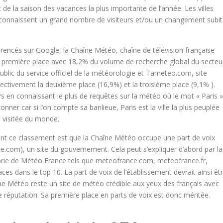
it de la saison des vacances la plus importante de l’année. Les villes
i connaissent un grand nombre de visiteurs et/ou un changement subit
érencés sur Google, la Chaîne Météo, chaîne de télévision française
 première place avec 18,2% du volume de recherche global du secteu
lic du service officiel de la météorologie et Tameteo.com, site
ctivement la deuxième place (16,9%) et la troisième place (9,1% ).
Ps en connaissant le plus de requêtes sur la météo où le mot « Paris »
nner car si l’on compte sa banlieue, Paris est la ville la plus peuplée
us visitée du monde.
ant ce classement est que la Chaîne Météo occupe une part de voix
.com), un site du gouvernement. Cela peut s’expliquer d’abord par la
orie de Météo France tels que meteofrance.com, meteofrance.fr,
aces dans le top 10. La part de voix de l’établissement devrait ainsi êt
haîne Météo reste un site de météo crédible aux yeux des français avec
e réputation. Sa première place en parts de voix est donc méritée.