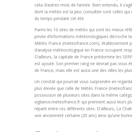
celui d’autres mois de l’année. Bien entendu, il s’ag
dont la météo est la plus consultée sont celles qu
du temps pendant cet été.
Parmi les 10 sites de météo qui sont les mieux réf
privée d’informations météorologiques décroche la
Météo France (meteofrance.com), établissement pub
d’analyse météorologique en France occupent respe
D’ailleurs, la capitale de France prédomine les SER
est ajouté. Son premier rang ne devrait pas vous éto
de France, mais elle est aussi une des villes les pl
Un constat qui pourrait vous surprendre en regard
plus élevée que celle de Météo France (meteofrance
possession de plusieurs sites dans la même catég
vigilance.meteofrance.fr qui prennent aussi leurs pl
réparti entre ces différents sites. D’ailleurs, La C
une ancienneté certaine (20 ans) ainsi qu’une bonn