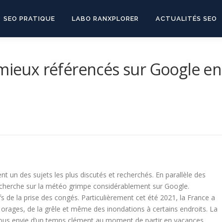
SEO PRATIQUE
LABO RANXPLORER
ACTUALITÉS SEO
 mieux référencés sur Google en
nt un des sujets les plus discutés et recherchés. En parallèle des
echerche sur la météo grimpe considérablement sur Google.
s de la prise des congés. Particulièrement cet été 2021, la France a
rages, de la grêle et même des inondations à certains endroits. La
tous envie d’un temps clément au moment de partir en vacances.