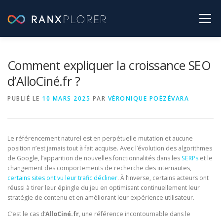
Aller
au
Menu
contenu
SEO PRATIQUE
LABO RANXPLORER
Comment expliquer la croissance SEO
d’AlloCiné.fr ?
ACTUALITÉS SEO
PUBLIÉ LE
10 MARS 2025
PAR
VÉRONIQUE POÉZÉVARA
[ TESTEZ GRATUITEMENT RANXPLORER ]
Le référencement naturel est en perpétuelle mutation et aucune
position n’est jamais tout à fait acquise. Avec l’évolution des algorithmes
de Google, l’apparition de nouvelles fonctionnalités dans les
SERPs
et le
changement des comportements de recherche des internautes,
certains sites ont vu leur trafic décliner
. À l’inverse, certains acteurs ont
réussi à tirer leur épingle du jeu en optimisant continuellement leur
stratégie de contenu et en améliorant leur expérience utilisateur.
C’est le cas d’
AlloCiné.fr
, une référence incontournable dans le