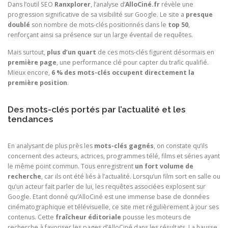
Dans l’outil SEO
Ranxplorer
, l’analyse d’
AlloCiné.fr
révèle une
progression significative de sa visibilité sur Google. Le site a
presque
doublé
son nombre de mots-clés positionnés dans le
top 50
,
renforçant ainsi sa présence sur un large éventail de requêtes.
Mais surtout,
plus d’un quart
de ces mots-clés figurent désormais en
première page
, une performance clé pour capter du trafic qualifié.
Mieux encore,
6 % des mots-clés occupent directement la
première position
.
Des mots-clés portés par l’actualité et les
tendances
En analysant de plus près les
mots-clés gagnés
, on constate qu’ils
concernent des acteurs, actrices, programmes télé, films et séries ayant
le même point commun. Tous enregistrent
un fort volume de
recherche
, car ils ont été liés à l’actualité. Lorsqu’un film sort en salle ou
qu’un acteur fait parler de lui, les requêtes associées explosent sur
Google. Etant donné qu’AlloCiné est une immense base de données
cinématographique et télévisuelle, ce site met régulièrement à jour ses
contenus. Cette
fraîcheur éditoriale
pousse les moteurs de
recherche à favoriser les pages d’AlloCiné dans les résultats. La hausse